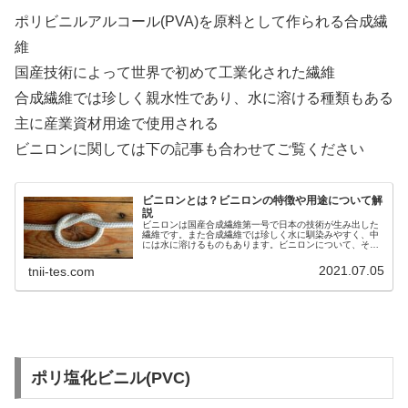
ポリビニルアルコール(PVA)を原料として作られる合成繊
維
国産技術によって世界で初めて工業化された繊維
合成繊維では珍しく親水性であり、水に溶ける種類もある
主に産業資材用途で使用される
ビニロンに関しては下の記事も合わせてご覧ください
ビニロンとは？ビニロンの特徴や用途について解
説
ビニロンは国産合成繊維第一号で日本の技術が生み出した
繊維です。また合成繊維では珍しく水に馴染みやすく、中
には水に溶けるものもあります。ビニロンについて、その
特徴と用途に関して解説していますのでぜひご覧くださ
い。
2021.07.05
tnii-tes.com
ポリ塩化ビニル(PVC)