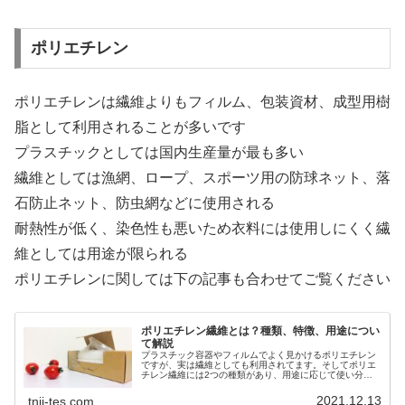
ポリエチレン
ポリエチレンは繊維よりもフィルム、包装資材、成型用樹
脂として利用されることが多いです
プラスチックとしては国内生産量が最も多い
繊維としては漁網、ロープ、スポーツ用の防球ネット、落
石防止ネット、防虫網などに使用される
耐熱性が低く、染色性も悪いため衣料には使用しにくく繊
維としては用途が限られる
ポリエチレンに関しては下の記事も合わせてご覧ください
ポリエチレン繊維とは？種類、特徴、用途につい
て解説
プラスチック容器やフィルムでよく見かけるポリエチレン
ですが、実は繊維としても利用されてます。そしてポリエ
チレン繊維には2つの種類があり、用途に応じて使い分け
られています。ポリエチレン繊維について解説しています
ので、ぜひご覧ください。
2021.12.13
tnii-tes.com