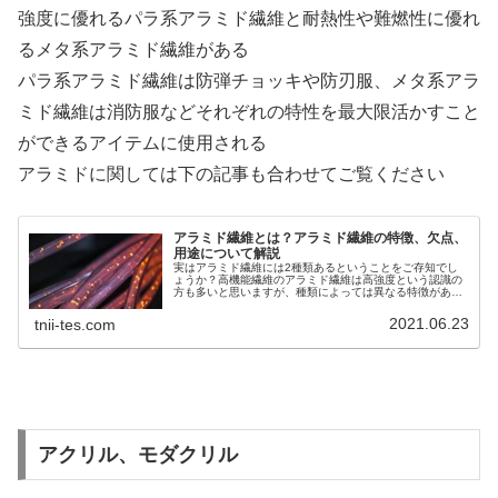
強度に優れるパラ系アラミド繊維と耐熱性や難燃性に優れ
るメタ系アラミド繊維がある
パラ系アラミド繊維は防弾チョッキや防刃服、メタ系アラ
ミド繊維は消防服などそれぞれの特性を最大限活かすこと
ができるアイテムに使用される
アラミドに関しては下の記事も合わせてご覧ください
アラミド繊維とは？アラミド繊維の特徴、欠点、
用途について解説
実はアラミド繊維には2種類あるということをご存知でし
ょうか？高機能繊維のアラミド繊維は高強度という認識の
方も多いと思いますが、種類によっては異なる特徴がある
んです。アラミド繊維について解説していますのでぜひご
覧ください。
2021.06.23
tnii-tes.com
アクリル、モダクリル