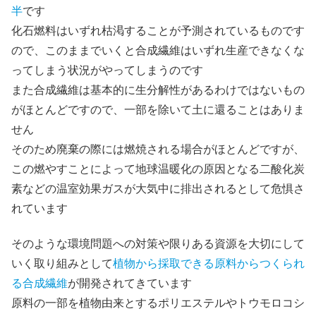
半
です
化石燃料はいずれ枯渇することが予測されているものです
ので、このままでいくと合成繊維はいずれ生産できなくな
ってしまう状況がやってしまうのです
また合成繊維は基本的に生分解性があるわけではないもの
がほとんどですので、一部を除いて土に還ることはありま
せん
そのため廃棄の際には燃焼される場合がほとんどですが、
この燃やすことによって地球温暖化の原因となる二酸化炭
素などの温室効果ガスが大気中に排出されるとして危惧さ
れています
そのような環境問題への対策や限りある資源を大切にして
いく取り組みとして
植物から採取できる原料からつくられ
る合成繊維
が開発されてきています
原料の一部を植物由来とするポリエステルやトウモロコシ