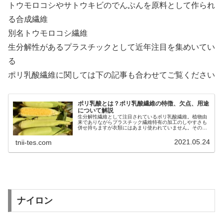
トウモロコシやサトウキビのでんぷんを原料として作られ
る合成繊維
別名トウモロコシ繊維
生分解性があるプラスチックとして近年注目を集めいてい
る
ポリ乳酸繊維に関しては下の記事も合わせてご覧ください
ポリ乳酸とは？ポリ乳酸繊維の特徴、欠点、用途
について解説
生分解性繊維として注目されているポリ乳酸繊維。植物由
来でありながらプラスチック繊維特有の加工のしやすさも
併せ持ちますが衣類にはあまり使われていません。その理
由も含めてポリ乳酸繊維について解説していますので是非
ご覧ください。
2021.05.24
tnii-tes.com
ナイロン