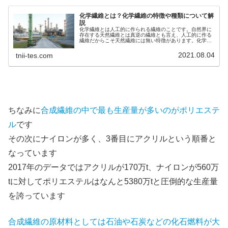
化学繊維とは？化学繊維の特徴や種類について解
説
化学繊維とは人工的に作られる繊維のことです。自然界に
存在する天然繊維とは真逆の繊維とも言え、人工的に作る
繊維だからこそ天然繊維には無い特徴があります。化学繊
維とは、特徴と種類について解説していますのでぜひご覧
ください。
2021.08.04
tnii-tes.com
ちなみに
合成繊維の中で最も生産量が多いのがポリエステ
ル
です
その次にナイロンが多く、3番目にアクリルという順番と
なっています
2017年のデータではアクリルが170万t、ナイロンが560万
tに対してポリエステルはなんと5380万tと圧倒的な生産量
を誇っています
合成繊維の原材料としては石油や石炭などの化石燃料が大