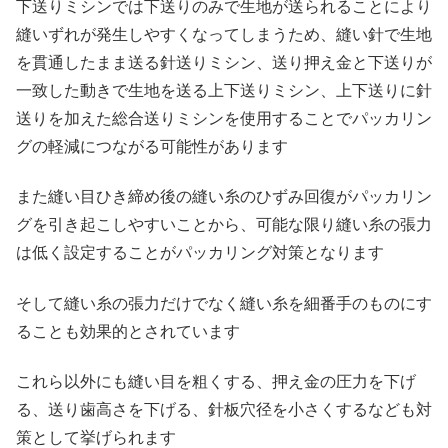
下送りミシンでは下送りのみで生地が送られることにより
縫いずれが発生しやすくなってしまうため、縫い針で生地
を貫通したまま送る針送りミシン、送り押え金と下送りが
一致した動きで生地を送る上下送りミシン、上下送りに針
送りを加えた総合送りミシンを使用することでパッカリン
グの軽減につながる可能性があります
また縫い目ひき締め後の縫い糸のひずみ回復がパッカリン
グを引き起こしやすいことから、可能な限り縫い糸の張力
は低く設定することがパッカリング対策となります
そして縫い糸の張力だけでなく縫い糸を細番手のものにす
ることも効果的とされています
これら以外にも縫い目を粗くする、押え金の圧力を下げ
る、送り歯高さを下げる、針板穴径を小さくするなども対
策として挙げられます