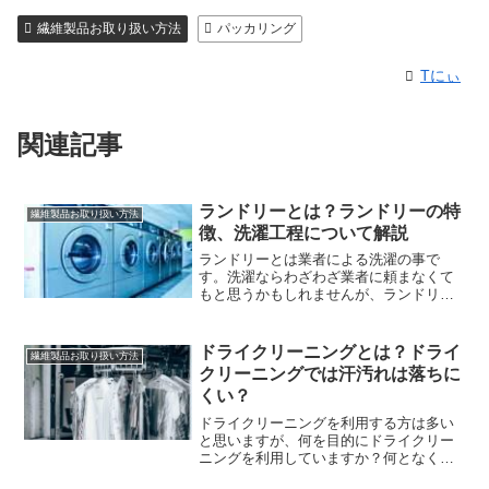
繊維製品お取り扱い方法
パッカリング
Tにぃ
関連記事
ランドリーとは？ランドリーの特
繊維製品お取り扱い方法
徴、洗濯工程について解説
ランドリーとは業者による洗濯の事で
す。洗濯ならわざわざ業者に頼まなくて
もと思うかもしれませんが、ランドリー
には家庭洗濯にはない特徴があり依頼す
るメリットがあります。ランドリーにつ
いて解説していますのでぜひご覧くださ
ドライクリーニングとは？ドライ
繊維製品お取り扱い方法
い。
クリーニングでは汗汚れは落ちに
くい？
ドライクリーニングを利用する方は多い
と思いますが、何を目的にドライクリー
ニングを利用していますか？何となくき
れいになりそうな気がするからという方