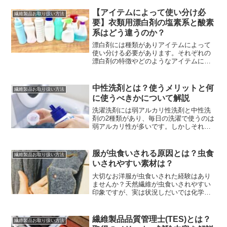
はご注意です。ドライクリーニングの特
徴について解説していますのでぜひご覧
【アイテムによって使い分け必
繊維製品お取り扱い方法
ください。
要】衣類用漂白剤の塩素系と酸素
系はどう違うのか？
漂白剤には種類がありアイテムによって
使い分ける必要があります。それぞれの
漂白剤の特徴やどのようなアイテムに使
用できるか、漂白剤を使用する際の注意
点について解説していますのでぜひご覧
ください。
中性洗剤とは？使うメリットと何
繊維製品お取り扱い方法
に使うべきかについて解説
洗濯洗剤には弱アルカリ性洗剤と中性洗
剤の2種類があり、毎日の洗濯で使うのは
弱アルカリ性が多いです。しかしそれで
は洗えない衣類もあり、その時に役に立
つのが中性洗剤です。中性洗剤を使うメ
リットと使うべきアイテムについて解説
服が虫食いされる原因とは？虫食
繊維製品お取り扱い方法
していますので、ぜひご覧ください。
いされやすい素材は？
大切なお洋服が虫食いされた経験はあり
ませんか？天然繊維が虫食いされやすい
印象ですが、実は状況しだいでは化学繊
維も虫食いされる可能性があります。虫
食いの原因や虫食いされやすい素材につ
いて解説していますのでぜひご覧くださ
繊維製品品質管理士(TES)とは？
繊維製品お取り扱い方法
い。