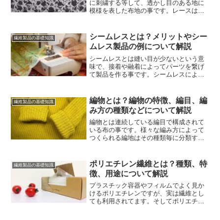
に刺繍する等して、透かし目のある地に
模様を表した布地の事です。レースはそ
のつくられ方によって様々な種類があ
り、その種類によって見た目や特徴が異
なります。レースについて解説していま
シームレスとは？メリットやシー
繊維製品の基礎知識
すのでぜひご覧ください。
ムレス製品の例について解説
シームレスとは縫い目が少ないという意
味で、接着や融着によってパーツを繋げ
て製品を作る事です。シームレスによっ
て様々なメリットが生まれ、着用すると
きっとその良さを実感できると思いま
す。シームレスについて解説しています
編物とは？編物の特徴、編目、編
繊維製品の基礎知識
ので、ぜひご覧ください。
み方の種類などについて解説
編物とは連続している編目で構成されて
いる布の事です。様々な編み方によって
つくられる編地はその種類毎に分類する
ことができ、実は編地には非常に多くの
種類があります。編物とは、その特徴や
種類等について解説していますので、ぜ
ポリエチレン繊維とは？種類、特
繊維製品の基礎知識
ひご覧ください。
徴、用途について解説
プラスチック容器やフィルムでよく見か
けるポリエチレンですが、実は繊維とし
ても利用されてます。そしてポリエチレ
ン繊維には2つの種類があり、用途に応じ
て使い分けられています。ポリエチレン