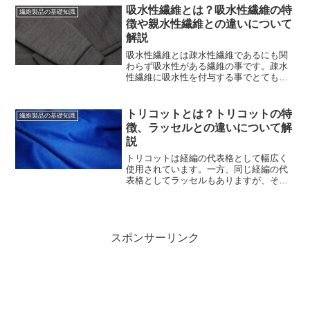
繊維について解説していますので、ぜひ
吸水性繊維とは？吸水性繊維の特
繊維製品の基礎知識
ご覧ください。
徴や親水性繊維との違いについて
解説
吸水性繊維とは疎水性繊維であるにも関
わらず吸水性がある繊維の事です。疎水
性繊維に吸水性を付与する事でとても機
能的な繊維となり、私たちが快適に生活
できるよう手助けをしてくれます。吸水
性繊維について解説していますので、ぜ
トリコットとは？トリコットの特
繊維製品の基礎知識
ひご覧ください。
徴、ラッセルとの違いについて解
説
トリコットは経編の代表格として幅広く
使用されています。一方、同じ経編の代
表格としてラッセルもありますが、それ
ぞれの違いをご存知でしょうか。トリコ
ットとは、ラッセルとの違いについて解
説していますので、ぜひご覧ください。
スポンサーリンク